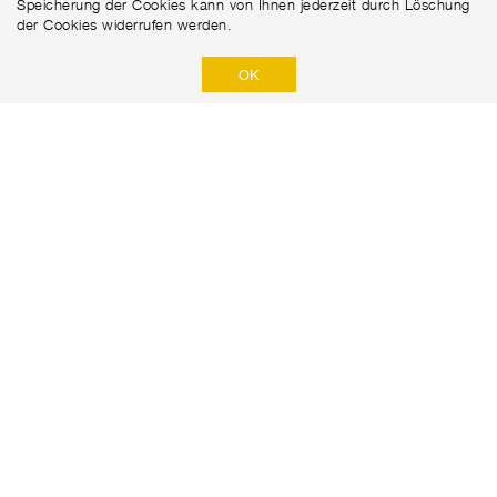
Speicherung der Cookies kann von Ihnen jederzeit durch Löschung
der Cookies widerrufen werden.
OK
Marti GmbH
Robert-Viertl-Straße 2
+43 316 67 18 15
8055 Graz
office@marti.at
DATENSCHUTZERKLÄRUNG
DISCLAIMER
IMPRESSUM​