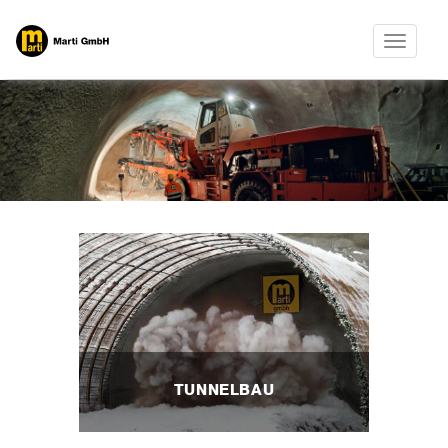
Toggle
navigatio
TUNNELBAU