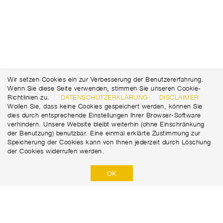
Wir setzen Cookies ein zur Verbesserung der Benutzererfahrung.
Wenn Sie diese Seite verwenden, stimmen Sie unseren Cookie-
Richtlinien zu.
DATENSCHUTZERKLÄRUNG
DISCLAIMER
Wollen Sie, dass keine Cookies gespeichert werden, können Sie
dies durch entsprechende Einstellungen Ihrer Browser-Software
verhindern. Unsere Website bleibt weiterhin (ohne Einschränkung
der Benutzung) benutzbar. Eine einmal erklärte Zustimmung zur
Speicherung der Cookies kann von Ihnen jederzeit durch Löschung
der Cookies widerrufen werden.
OK
Marti GmbH
Robert-Viertl-Straße 2
+43 316 67 18 15
8055 Graz
office@marti.at