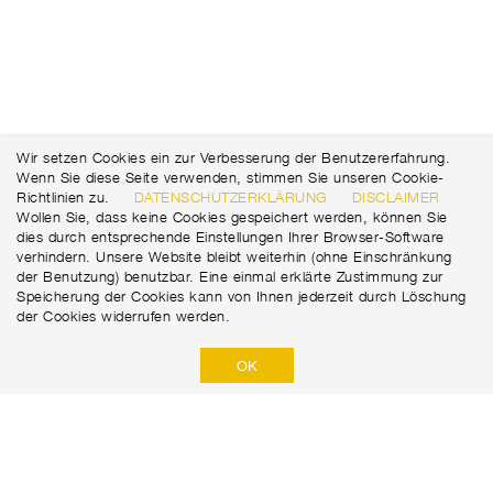
Wir setzen Cookies ein zur Verbesserung der Benutzererfahrung.
Wenn Sie diese Seite verwenden, stimmen Sie unseren Cookie-
Richtlinien zu.
DATENSCHUTZERKLÄRUNG
DISCLAIMER
Wollen Sie, dass keine Cookies gespeichert werden, können Sie
dies durch entsprechende Einstellungen Ihrer Browser-Software
verhindern. Unsere Website bleibt weiterhin (ohne Einschränkung
der Benutzung) benutzbar. Eine einmal erklärte Zustimmung zur
Speicherung der Cookies kann von Ihnen jederzeit durch Löschung
der Cookies widerrufen werden.
OK
Marti GmbH
Robert-Viertl-Straße 2
+43 316 67 18 15
8055 Graz
office@marti.at