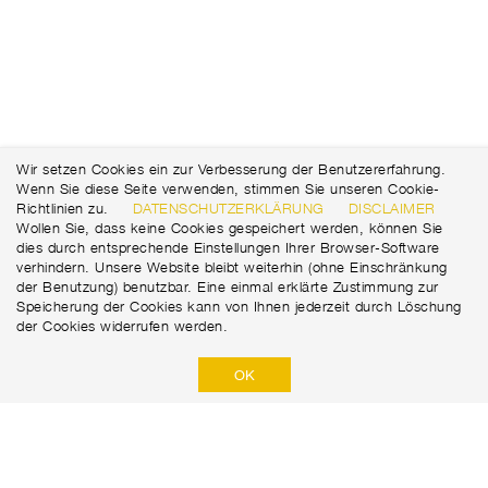
Wir setzen Cookies ein zur Verbesserung der Benutzererfahrung.
Wenn Sie diese Seite verwenden, stimmen Sie unseren Cookie-
Richtlinien zu.
DATENSCHUTZERKLÄRUNG
DISCLAIMER
Wollen Sie, dass keine Cookies gespeichert werden, können Sie
dies durch entsprechende Einstellungen Ihrer Browser-Software
verhindern. Unsere Website bleibt weiterhin (ohne Einschränkung
der Benutzung) benutzbar. Eine einmal erklärte Zustimmung zur
Speicherung der Cookies kann von Ihnen jederzeit durch Löschung
der Cookies widerrufen werden.
OK
Marti GmbH
Robert-Viertl-Straße 2
+43 316 67 18 15
8055 Graz
office@marti.at