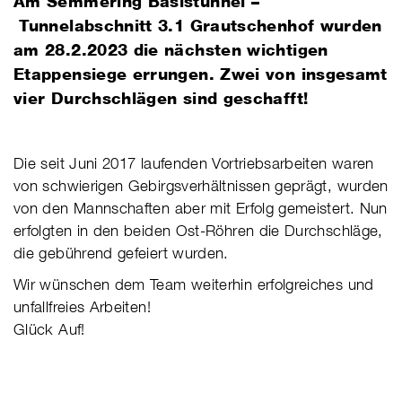
​Am Semmering Basistunnel –
Tunnelabschnitt 3.1 Grau­tschen­hof wurden
am 28.2.2023 die nächs­ten wich­ti­gen
Etappen­siege errun­gen. Zwei von ins­ge­samt
vier Durch­schlä­gen sind geschafft!
Die seit Juni 2017 lauf­en­den Vor­triebs­­ar­bei­ten waren
von schwie­rigen Gebirgs­­ver­­hält­­nis­­sen geprägt, wur­den
von den Mann­­schaf­­ten aber mit Erfolg gemeis­­tert. Nun
erfolgten in den bei­den Ost-Röhren die Durch­­schläge,
die gebühr­end gefeiert wurden.
Wir wünschen dem Team weiterhin erfolg­­reiches und
unfall­­freies Arbei­­ten!
Glück Auf!